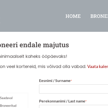
HOME
BRONEE
oneeri endale majutus
minimaalselt kaheks ööpäevaks!
on veel kortereid, mis võivad olla vabad.
Vaata kale
Eesnimi / Surname
*
Saadaval
Perekonnanimi / Last name
*
Broneeritud