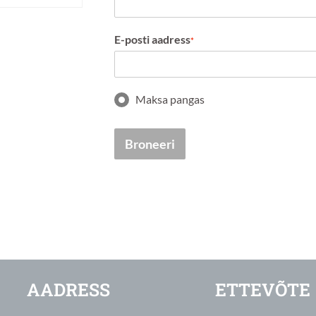
E-posti aadress
*
Maksa pangas
Broneeri
AADRESS
ETTEVÕTE