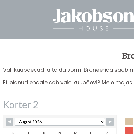
Br
Vali kuupäevad ja täida vorm. Broneerida saab 
Ei leidnud endale sobivaid kuupäevi? Meie majas 
Korter 2
Skip Booking Form
E
T
K
N
R
L
P