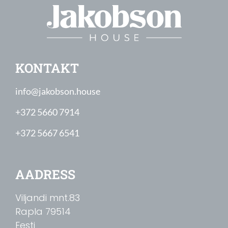
KONTAKT
info@jakobson.house
+372 5660 7914
+372 5667 6541
AADRESS
Viljandi mnt.83
Rapla
79514
Eesti