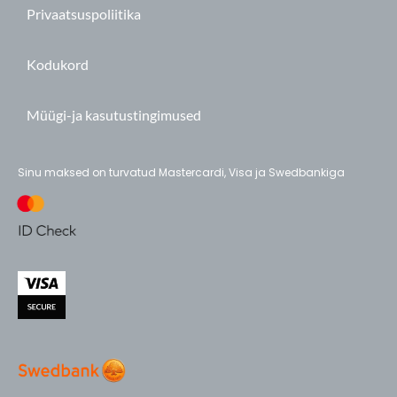
Privaatsuspoliitika
Kodukord
Müügi-ja kasutustingimused
Sinu maksed on turvatud Mastercardi, Visa ja Swedbankiga